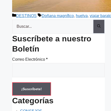
Categorías
Etiquetas
DESTINOS
Doñana magnífico
,
huelva
,
viajar barat
Buscar:
Suscríbete a nuestro
Boletín
Correo Electrónico
*
Categorías