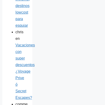
destinos
lowcost
para
esquiar
chris
en
Vacaciones
con
super
descuentos
¿Voyage
Prive
ó
Secret
Escapes?
comme