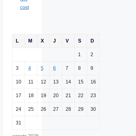
cost
L
M
X
J
V
S
D
1
2
3
4
5
6
7
8
9
10
11
12
13
14
15
16
17
18
19
20
21
22
23
24
25
26
27
28
29
30
31