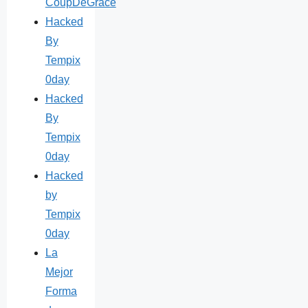
CoupDeGrace
Hacked
By
Tempix
0day
Hacked
By
Tempix
0day
Hacked
by
Tempix
0day
La
Mejor
Forma