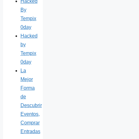
Hacked
By
Tempix
0day
Hacked
by
Tempix
0day
La
Mejor
Forma
de
Descubrir
Eventos,
Comprar
Entradas