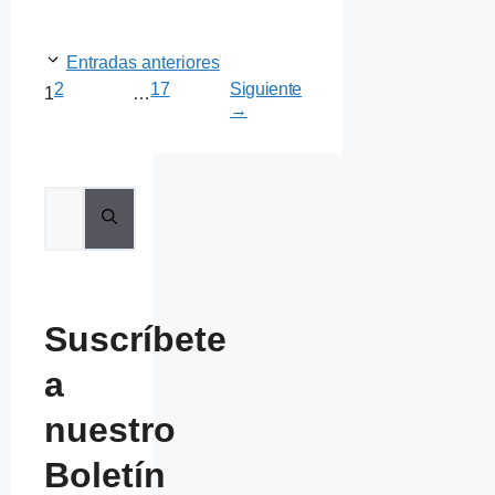
Entradas anteriores
Página
Página
2
17
Siguiente
Página
1
…
→
Buscar:
Suscríbete
a
nuestro
Boletín