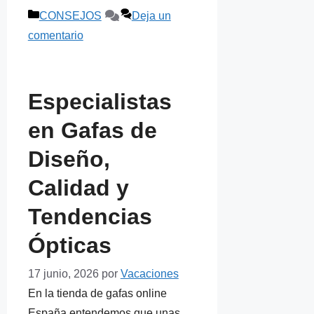
Categorías
CONSEJOS
Deja un
comentario
Especialistas
en Gafas de
Diseño,
Calidad y
Tendencias
Ópticas
17 junio, 2026
por
Vacaciones
En la tienda de gafas online
España entendemos que unas