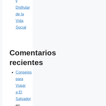
y
Disfrutar
de la
Vida
Social
Comentarios
recientes
Consejos
para
Viajar
a El
Salvador
en