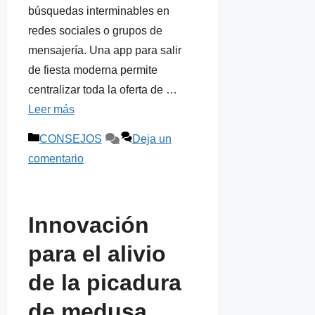
búsquedas interminables en
redes sociales o grupos de
mensajería. Una app para salir
de fiesta moderna permite
centralizar toda la oferta de …
Leer más
Categorías
CONSEJOS
Deja un
comentario
Innovación
para el alivio
de la picadura
de medusa