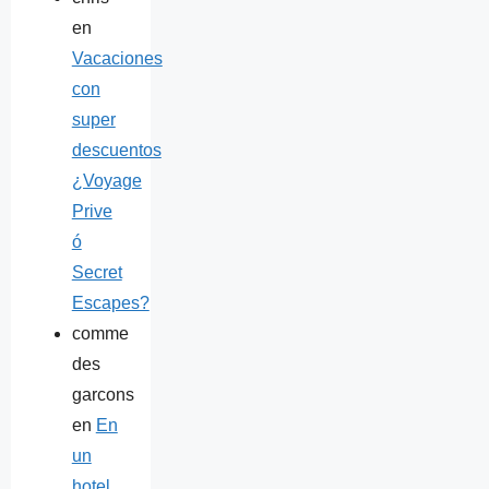
en
Vacaciones
con
super
descuentos
¿Voyage
Prive
ó
Secret
Escapes?
comme
des
garcons
en
En
un
hotel