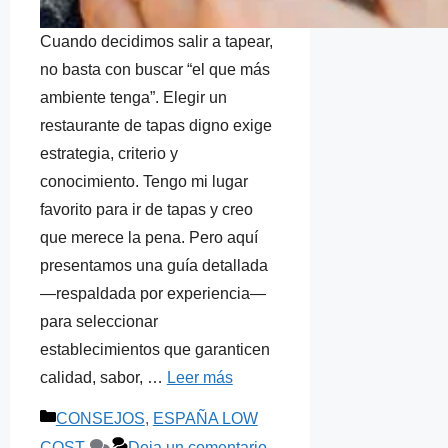
Cuando decidimos salir a tapear,
no basta con buscar “el que más
ambiente tenga”. Elegir un
restaurante de tapas digno exige
estrategia, criterio y
conocimiento. Tengo mi lugar
favorito para ir de tapas y creo
que merece la pena. Pero aquí
presentamos una guía detallada
—respaldada por experiencia—
para seleccionar
establecimientos que garanticen
calidad, sabor, …
Leer más
Categorías
CONSEJOS
,
ESPAÑA LOW
COST
Deja un comentario