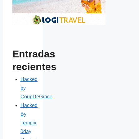
Entradas
recientes
Hacked
by
CoupDeGrace
Hacked
By
Tempix
0day