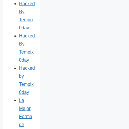
Hacked
By
Tempix
0day
Hacked
By
Tempix
0day
Hacked
by
Tempix
0day
La
Mejor
Forma
de