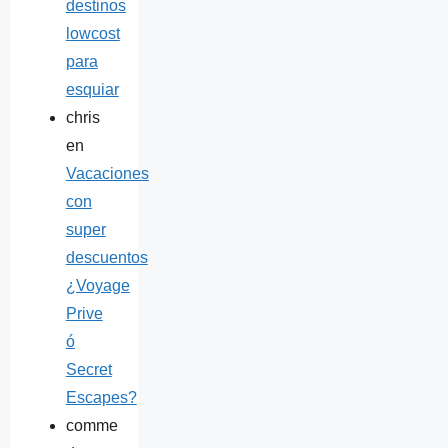
destinos
lowcost
para
esquiar
chris
en
Vacaciones
con
super
descuentos
¿Voyage
Prive
ó
Secret
Escapes?
comme