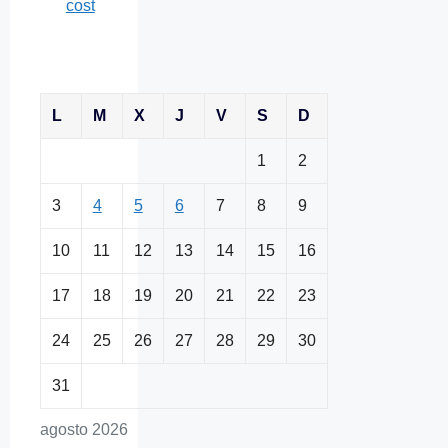
cost
L
M
X
J
V
S
D
1
2
3
4
5
6
7
8
9
10
11
12
13
14
15
16
17
18
19
20
21
22
23
24
25
26
27
28
29
30
31
agosto 2026