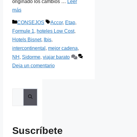
originado los cambios …
Leer
más
Categorías
Etiquetas
CONSEJOS
Accor
,
Etap
,
Formule 1
,
hoteles Low Cost
,
Hotels Bisnet
,
Ibis
,
intercontinental
,
mejor cadena
,
NH
,
Sidorme
,
viajar barato
Deja un comentario
Buscar:
Suscríbete