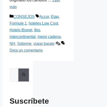
originado los cambios …
Leer
más
Categorías
Etiquetas
CONSEJOS
Accor
,
Etap
,
Formule 1
,
hoteles Low Cost
,
Hotels Bisnet
,
Ibis
,
intercontinental
,
mejor cadena
,
NH
,
Sidorme
,
viajar barato
Deja un comentario
Buscar:
Suscríbete