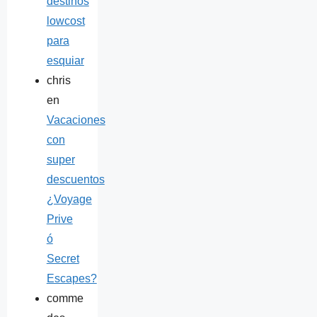
destinos
lowcost
para
esquiar
chris
en
Vacaciones
con
super
descuentos
¿Voyage
Prive
ó
Secret
Escapes?
comme