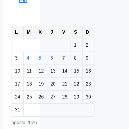
cost
L
M
X
J
V
S
D
1
2
3
4
5
6
7
8
9
10
11
12
13
14
15
16
17
18
19
20
21
22
23
24
25
26
27
28
29
30
31
agosto 2026