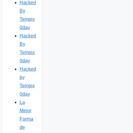
Hacked
By
Tempix
0day
Hacked
By
Tempix
0day
Hacked
by
Tempix
0day
La
Mejor
Forma
de