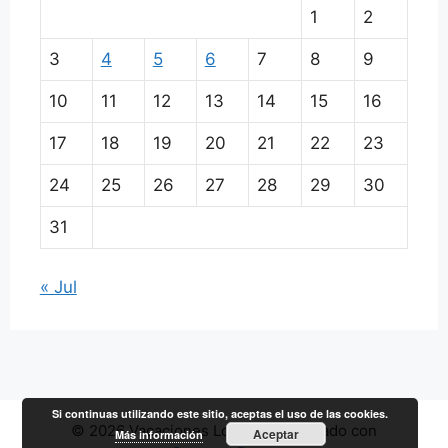
1
2
3
4
5
6
7
8
9
10
11
12
13
14
15
16
17
18
19
20
21
22
23
24
25
26
27
28
29
30
31
« Jul
Si continuas utilizando este sitio, aceptas el uso de las cookies.
© 2026 Vacaciones Low Cost
• Creado con
Aceptar
Más información