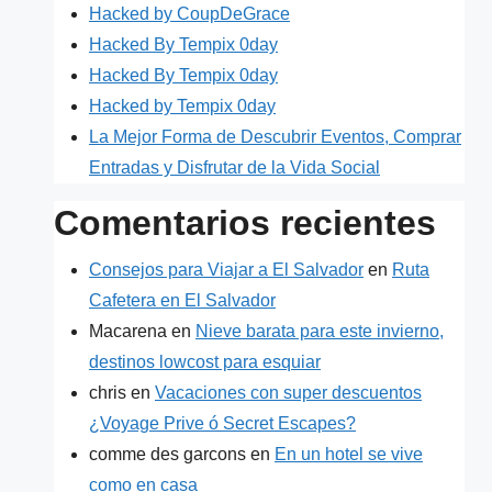
Hacked by CoupDeGrace
Hacked By Tempix 0day
Hacked By Tempix 0day
Hacked by Tempix 0day
La Mejor Forma de Descubrir Eventos, Comprar
Entradas y Disfrutar de la Vida Social
Comentarios recientes
Consejos para Viajar a El Salvador
en
Ruta
Cafetera en El Salvador
Macarena
en
Nieve barata para este invierno,
destinos lowcost para esquiar
chris
en
Vacaciones con super descuentos
¿Voyage Prive ó Secret Escapes?
comme des garcons
en
En un hotel se vive
como en casa