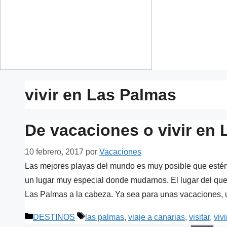
vivir en Las Palmas
De vacaciones o vivir en 
10 febrero, 2017
por
Vacaciones
Las mejores playas del mundo es muy posible que estén 
un lugar muy especial donde mudarnos. El lugar del que 
Las Palmas a la cabeza. Ya sea para unas vacaciones
Categorías
Etiquetas
DESTINOS
las palmas
,
viaje a canarias
,
visitar
,
viv