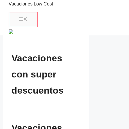
Saltar
Vacaciones Low Cost
al
Menú
contenido
Vacaciones
con super
descuentos
Vacaciones