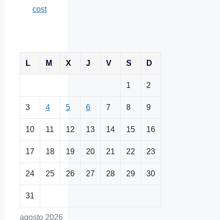
cost
L
M
X
J
V
S
D
1
2
3
4
5
6
7
8
9
10
11
12
13
14
15
16
17
18
19
20
21
22
23
24
25
26
27
28
29
30
31
agosto 2026