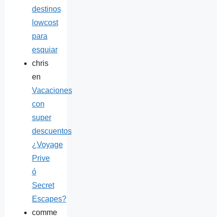
destinos
lowcost
para
esquiar
chris
en
Vacaciones
con
super
descuentos
¿Voyage
Prive
ó
Secret
Escapes?
comme