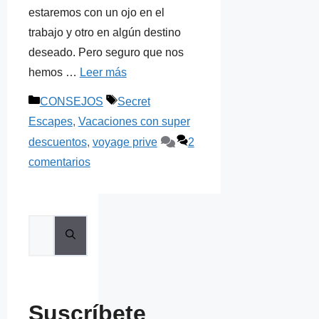
estaremos con un ojo en el
trabajo y otro en algún destino
deseado. Pero seguro que nos
hemos …
Leer más
Categorías
Etiquetas
CONSEJOS
Secret
Escapes
,
Vacaciones con super
descuentos
,
voyage prive
2
comentarios
Buscar:
Suscríbete