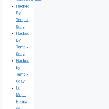
Hacked
By
Tempix
0day
Hacked
By
Tempix
0day
Hacked
by
Tempix
0day
La
Mejor
Forma
de