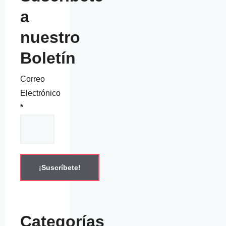
a
nuestro
Boletín
Correo
Electrónico
*
Categorías