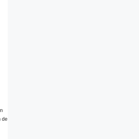
un
n de