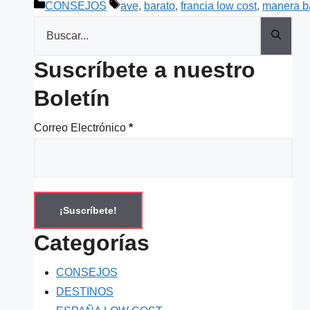
Categorías
Etiquetas
CONSEJOS
ave
,
barato
,
francia low cost
,
manera b
Buscar:
Suscríbete a nuestro
Boletín
Correo Electrónico
*
Categorías
CONSEJOS
DESTINOS