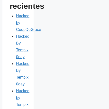
recientes
Hacked
by
CoupDeGrace
Hacked
By
Tempix
0day
Hacked
By
Tempix
0day
Hacked
by
Tempix