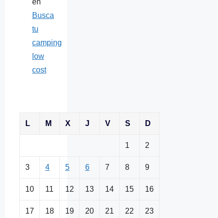
en
Busca
tu
camping
low
cost
L
M
X
J
V
S
D
1
2
3
4
5
6
7
8
9
10
11
12
13
14
15
16
17
18
19
20
21
22
23