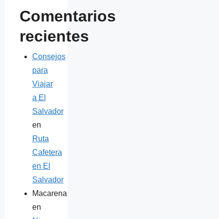
Comentarios
recientes
Consejos
para
Viajar
a El
Salvador
en
Ruta
Cafetera
en El
Salvador
Macarena
en