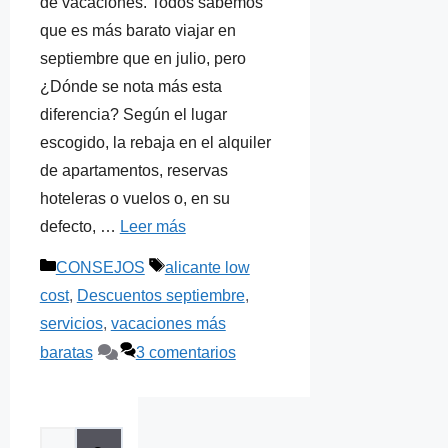
de vacaciones. Todos sabemos
que es más barato viajar en
septiembre que en julio, pero
¿Dónde se nota más esta
diferencia? Según el lugar
escogido, la rebaja en el alquiler
de apartamentos, reservas
hoteleras o vuelos o, en su
defecto, …
Leer más
Categorías
Etiquetas
CONSEJOS
alicante low
cost
,
Descuentos septiembre
,
servicios
,
vacaciones más
baratas
3 comentarios
Buscar: