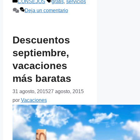
Categorías
Etiquetas
CONSEJOS
gratis
,
servicios
Deja un comentario
Descuentos
septiembre,
vacaciones
más baratas
31 agosto, 2015
27 agosto, 2015
por
Vacaciones