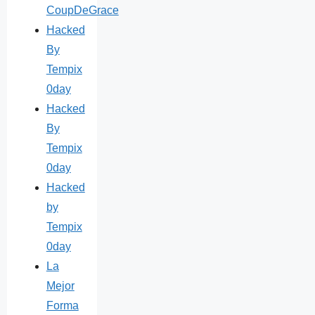
CoupDeGrace
Hacked
By
Tempix
0day
Hacked
By
Tempix
0day
Hacked
by
Tempix
0day
La
Mejor
Forma