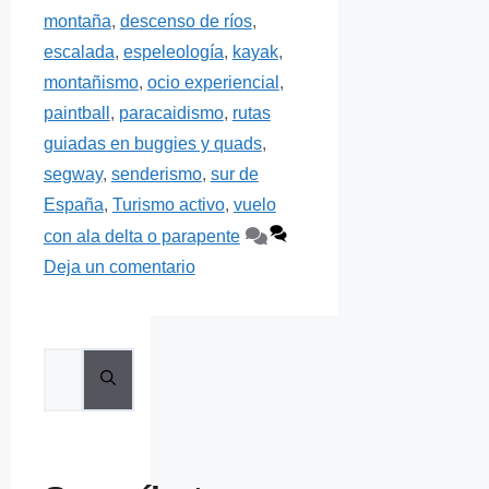
montaña
,
descenso de ríos
,
escalada
,
espeleología
,
kayak
,
montañismo
,
ocio experiencial
,
paintball
,
paracaidismo
,
rutas
guiadas en buggies y quads
,
segway
,
senderismo
,
sur de
España
,
Turismo activo
,
vuelo
con ala delta o parapente
Deja un comentario
Buscar: