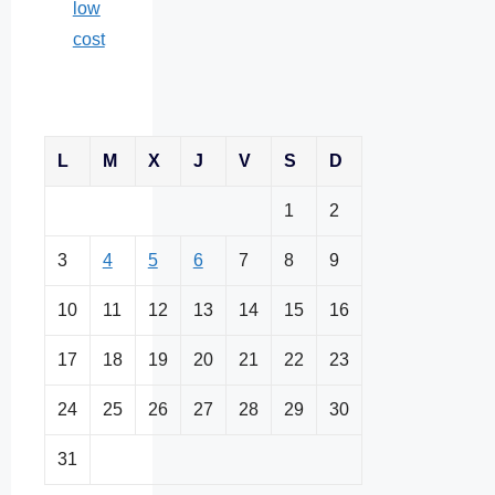
low
cost
L
M
X
J
V
S
D
1
2
3
4
5
6
7
8
9
10
11
12
13
14
15
16
17
18
19
20
21
22
23
24
25
26
27
28
29
30
31