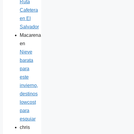
Ruta
Cafetera
en El
Salvador
Macarena
en
Nieve
barata
para
este
invierno,
destinos
lowcost
para
esquiar
chris