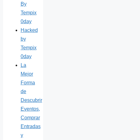
By
Tempix
0day
Hacked
by
Tempix
0day
La
Mejor
Forma
de
Descubrir
Eventos,
Comprar
Entradas
y