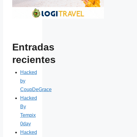
Entradas
recientes
Hacked
by
CoupDeGrace
Hacked
By
Tempix
0day
Hacked