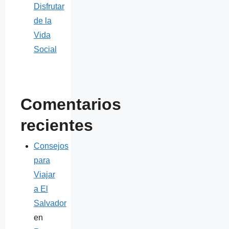
Disfrutar
de la
Vida
Social
Comentarios
recientes
Consejos
para
Viajar
a El
Salvador
en