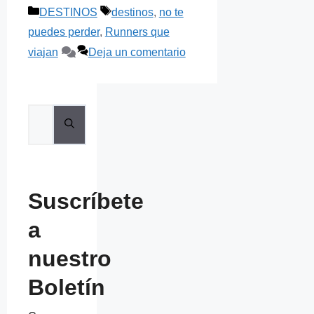
Categorías
Etiquetas
DESTINOS
destinos
,
no te
puedes perder
,
Runners que
viajan
Deja un comentario
Buscar:
Suscríbete
a
nuestro
Boletín