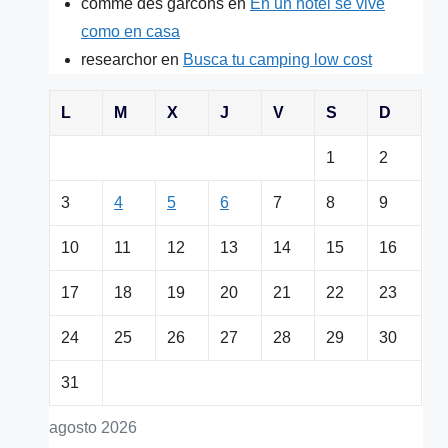
comme des garcons
en
En un hotel se vive
como en casa
researchor
en
Busca tu camping low cost
L
M
X
J
V
S
D
1
2
3
4
5
6
7
8
9
10
11
12
13
14
15
16
17
18
19
20
21
22
23
24
25
26
27
28
29
30
31
agosto 2026