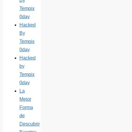
By
Tempix
0day
Hacked
By
Tempix
0day
Hacked
by
Tempix
0day
La
Mejor
Forma
de
Descubrir