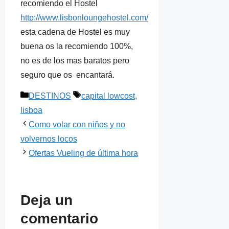
recomiendo el Hostel
http://www.lisbonloungehostel.com/
esta cadena de Hostel es muy
buena os la recomiendo 100%,
no es de los mas baratos pero
seguro que os encantará.
Categorías
Etiquetas
DESTINOS
capital lowcost
,
lisboa
Como volar con niños y no
volvernos locos
Ofertas Vueling de última hora
Deja un
comentario