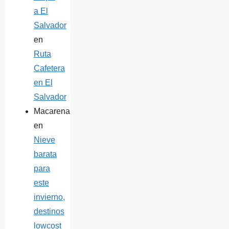
a El
Salvador
en
Ruta
Cafetera
en El
Salvador
Macarena
en
Nieve
barata
para
este
invierno,
destinos
lowcost