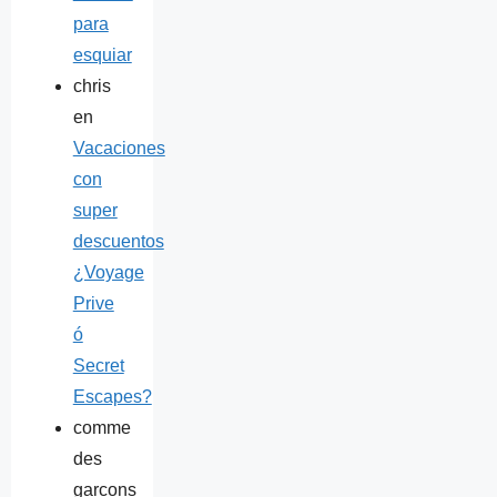
para
esquiar
chris
en
Vacaciones
con
super
descuentos
¿Voyage
Prive
ó
Secret
Escapes?
comme
des
garcons