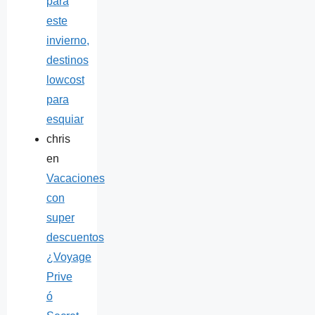
para
este
invierno,
destinos
lowcost
para
esquiar
chris
en
Vacaciones
con
super
descuentos
¿Voyage
Prive
ó