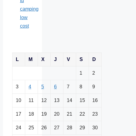
tu
camping
low
cost
L
M
X
J
V
S
D
1
2
3
4
5
6
7
8
9
10
11
12
13
14
15
16
17
18
19
20
21
22
23
24
25
26
27
28
29
30