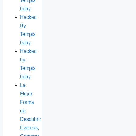
Tempix
0day
Hacked
By
Tempix
0day
Hacked
by
Tempix
0day
La
Mejor
Forma
de
Descubrir
Eventos,