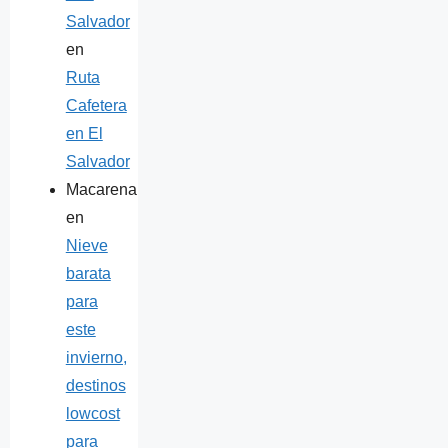
Salvador
en
Ruta
Cafetera
en El
Salvador
Macarena
en
Nieve
barata
para
este
invierno,
destinos
lowcost
para