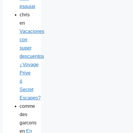
esquiar
chris
en
Vacaciones
con
super
descuentos
¿Voyage
Prive
ó
Secret
Escapes?
comme
des
garcons
en
En