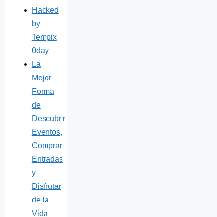
Hacked
by
Tempix
0day
La
Mejor
Forma
de
Descubrir
Eventos,
Comprar
Entradas
y
Disfrutar
de la
Vida