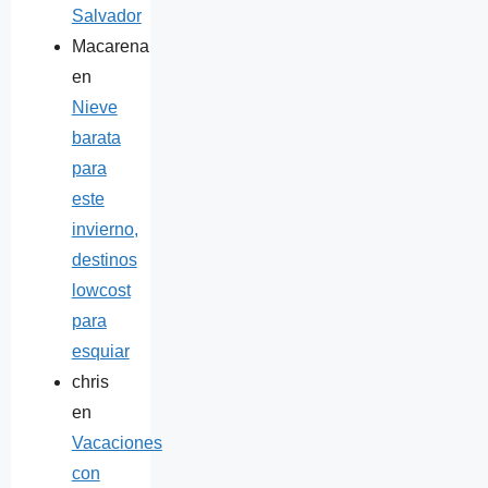
Salvador
Macarena
en
Nieve
barata
para
este
invierno,
destinos
lowcost
para
esquiar
chris
en
Vacaciones
con