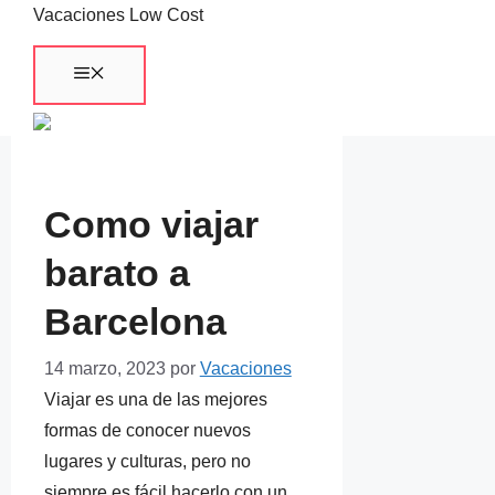
Saltar
Vacaciones Low Cost
al
Menú
contenido
Como viajar
barato a
Barcelona
14 marzo, 2023
por
Vacaciones
Viajar es una de las mejores
formas de conocer nuevos
lugares y culturas, pero no
siempre es fácil hacerlo con un