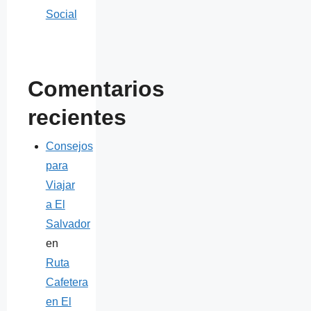
Social
Comentarios
recientes
Consejos
para
Viajar
a El
Salvador
en
Ruta
Cafetera
en El