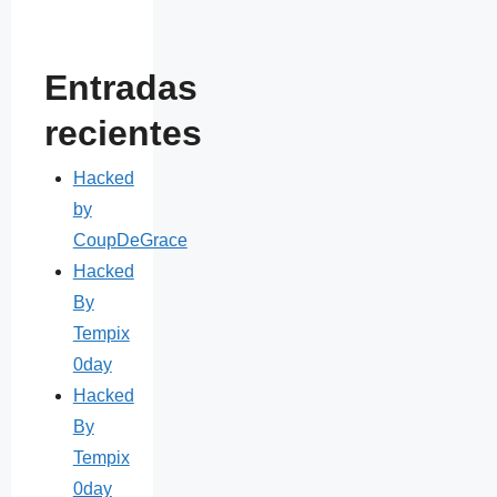
Entradas
recientes
Hacked
by
CoupDeGrace
Hacked
By
Tempix
0day
Hacked
By
Tempix
0day