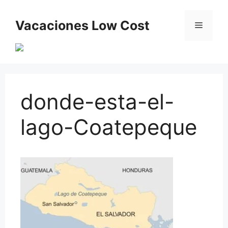
Saltar
al
Vacaciones Low Cost
Menú
contenido
donde-esta-el-
lago-Coatepeque