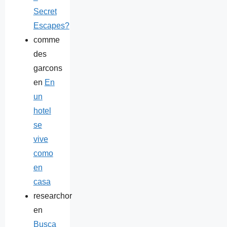
Secret
Escapes?
comme
des
garcons
en
En
un
hotel
se
vive
como
en
casa
researchor
en
Busca