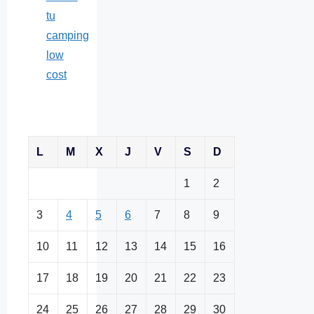
tu
camping
low
cost
L
M
X
J
V
S
D
1
2
3
4
5
6
7
8
9
10
11
12
13
14
15
16
17
18
19
20
21
22
23
24
25
26
27
28
29
30