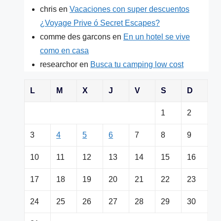
chris
en
Vacaciones con super descuentos
¿Voyage Prive ó Secret Escapes?
comme des garcons
en
En un hotel se vive
como en casa
researchor
en
Busca tu camping low cost
L
M
X
J
V
S
D
1
2
3
4
5
6
7
8
9
10
11
12
13
14
15
16
17
18
19
20
21
22
23
24
25
26
27
28
29
30