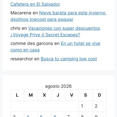
Cafetera en El Salvador
Macarena
en
Nieve barata para este invierno,
destinos lowcost para esquiar
chris
en
Vacaciones con super descuentos
¿Voyage Prive ó Secret Escapes?
comme des garcons
en
En un hotel se vive
como en casa
researchor
en
Busca tu camping low cost
agosto 2026
L
M
X
J
V
S
D
1
2
3
4
5
6
7
8
9