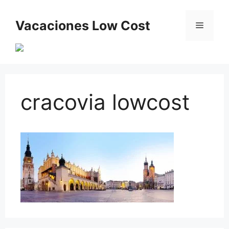
Saltar
al
Vacaciones Low Cost
Menú
contenido
cracovia lowcost