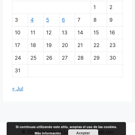
1
2
3
4
5
6
7
8
9
10
11
12
13
14
15
16
17
18
19
20
21
22
23
24
25
26
27
28
29
30
31
« Jul
Si continuas utilizando este sitio, aceptas el uso de las cookies.
© 2026 Vacaciones Low Cost
• Creado con
Aceptar
Más información